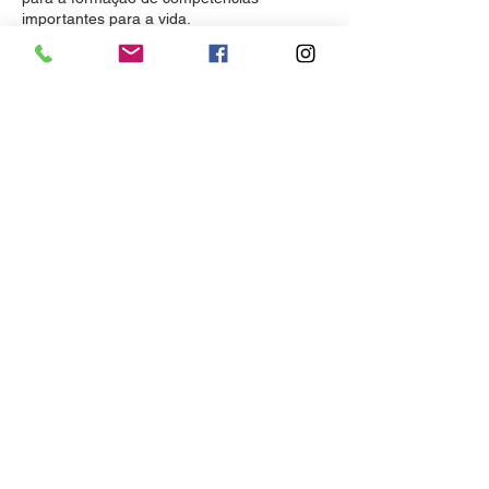
importantes para a vida.
Endereço
Contate-nos
Tel:
(61) 3397-2784
Rua 08, Chácara 207
Secretaria:
(61) 9.8436-0966
Vicente Pires - DF
Coordenação:
(61) 9.8625-3707